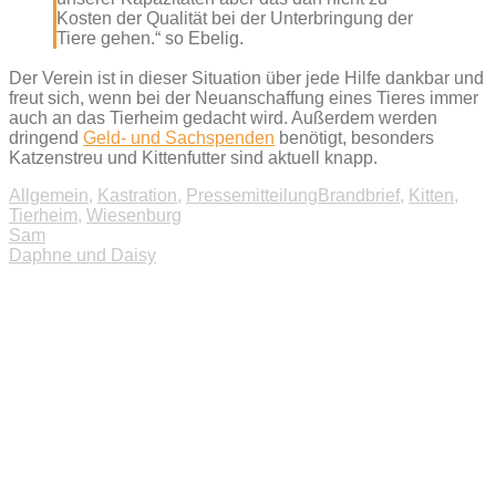
Kosten der Qualität bei der Unterbringung der
Tiere gehen.“ so Ebelig.
Der Verein ist in dieser Situation über jede Hilfe dankbar und
freut sich, wenn bei der Neuanschaffung eines Tieres immer
auch an das Tierheim gedacht wird. Außerdem werden
dringend
Geld- und Sachspenden
benötigt, besonders
Katzenstreu und Kittenfutter sind aktuell knapp.
Allgemein
,
Kastration
,
Pressemitteilung
Brandbrief
,
Kitten
,
Tierheim
,
Wiesenburg
Beitragsnavigation
Sam
Daphne und Daisy