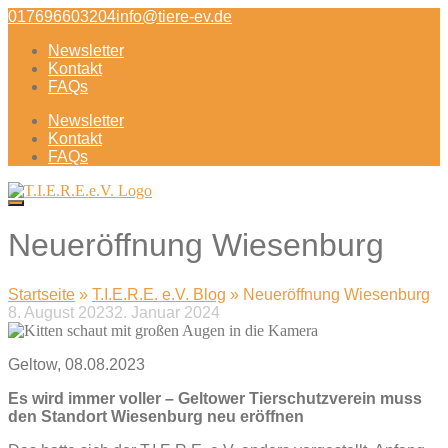
Direkt
017696603204
info@tiere-ev.de
zum
Newsletter
Inhalt
Kontakt
FAQs
Newsletter
Kontakt
FAQs
Neueröffnung Wiesenburg
Startseite
»
T.I.E.R.E. e.V. Blog
»
Neueröffnung Wiesenburg
8. August 2023
2. Januar 2024
Beitragsnavigation
Geltow, 08.08.2023
Es wird immer voller – Geltower Tierschutzverein muss
den Standort Wiesenburg neu eröffnen