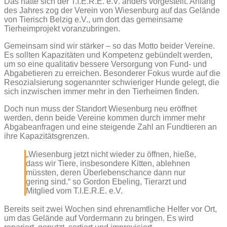
Das hatte sich der T.I.E.R.E. e.V. anders vorgestellt. Anfang
des Jahres zog der Verein von Wiesenburg auf das Gelände
von Tierisch Belzig e.V., um dort das gemeinsame
Tierheimprojekt voranzubringen.
Gemeinsam sind wir stärker – so das Motto beider Vereine.
Es sollten Kapazitäten und Kompetenz gebündelt werden,
um so eine qualitativ bessere Versorgung von Fund- und
Abgabetieren zu erreichen. Besonderer Fokus wurde auf die
Resozialsierung sogenannter schwieriger Hunde gelegt, die
sich inzwischen immer mehr in den Tierheimen finden.
Doch nun muss der Standort Wiesenburg neu eröffnet
werden, denn beide Vereine kommen durch immer mehr
Abgabeanfragen und eine steigende Zahl an Fundtieren an
ihre Kapazitätsgrenzen.
„Wiesenburg jetzt nicht wieder zu öffnen, hieße,
dass wir Tiere, insbesondere Kitten, ablehnen
müssten, deren Überlebenschance dann nur
gering sind.“ so Gordon Ebeling, Tierarzt und
Mitglied vom T.I.E.R.E. e.V.
Bereits seit zwei Wochen sind ehrenamtliche Helfer vor Ort,
um das Gelände auf Vordermann zu bringen. Es wird