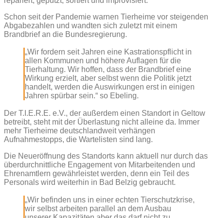
repariert, geputzt, sortiert und improvisiert.
Schon seit der Pandemie warnen Tierheime vor steigenden
Abgabezahlen und wandten sich zuletzt mit einem
Brandbrief an die Bundesregierung.
„Wir fordern seit Jahren eine Kastrationspflicht in
allen Kommunen und höhere Auflagen für die
Tierhaltung. Wir hoffen, dass der Brandbrief eine
Wirkung erzielt, aber selbst wenn die Politik jetzt
handelt, werden die Auswirkungen erst in einigen
Jahren spürbar sein.“ so Ebeling.
Der T.I.E.R.E. e.V., der außerdem einen Standort in Geltow
betreibt, steht mit der Überlastung nicht alleine da. Immer
mehr Tierheime deutschlandweit verhängen
Aufnahmestopps, die Wartelisten sind lang.
Die Neueröffnung des Standorts kann aktuell nur durch das
überdurchnittliche Engagement von Mitarbeitenden und
Ehrenamtlern gewährleistet werden, denn ein Teil des
Personals wird weiterhin in Bad Belzig gebraucht.
„Wir befinden uns in einer echten Tierschutzkrise,
wir selbst arbeiten parallel an dem Ausbau
unserer Kapazitäten aber das darf nicht zu