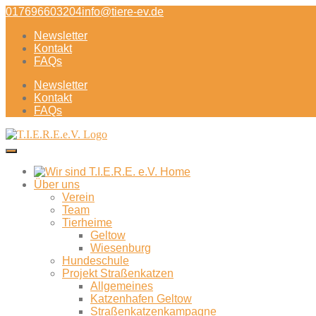
Direkt
017696603204
info@tiere-ev.de
zum
Newsletter
Inhalt
Kontakt
FAQs
Newsletter
Kontakt
FAQs
Über uns
Verein
Team
Tierheime
Geltow
Wiesenburg
Hundeschule
Projekt Straßenkatzen
Allgemeines
Katzenhafen Geltow
Straßenkatzenkampagne