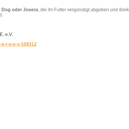
 Dog oder Josera
, die ihr Futter vergünstigt abgeben und direk
d.
.
E. e.V.
-e-r-e-e-v-109312