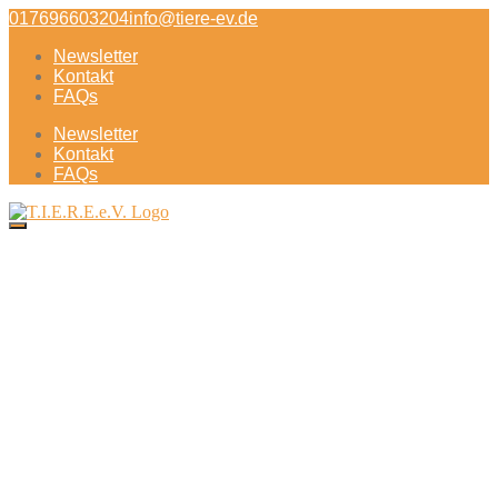
Direkt
017696603204
info@tiere-ev.de
zum
Newsletter
Inhalt
Kontakt
FAQs
Newsletter
Kontakt
FAQs