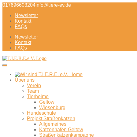
Direkt
017696603204
info@tiere-ev.de
zum
Newsletter
Inhalt
Kontakt
FAQs
Newsletter
Kontakt
FAQs
Über uns
Verein
Team
Tierheime
Geltow
Wiesenburg
Hundeschule
Projekt Straßenkatzen
Allgemeines
Katzenhafen Geltow
Straßenkatzenkampagne