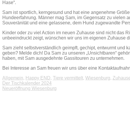
Hase“.
Sam ist sportlich, kerngesund und hat eine angenehme Größe,
Hundeerfahrung. Männer mag Sam, im Gegensatz zu vielen an
Souveränität und eine gelassene, dem Hund zugewandte Persö
Kinder oder zu viel Action im neuen Zuhause sind nicht das R
unbeeindruckt zeigt, wünschen wir uns im eigenen Zuhause d
Sam zieht selbstverständlich geimpft, gechipt, entwurmt und
geben? Melde dich! Da Sam zu unseren „Unsichtbaren“ gehört, 
haben, mit Sam ausgedehnte Gassitouren zu unternehmen.
Bei Interesse an Sam freuen wir uns über eine Kontaktaufna
Allgemein
,
Happy END
,
Tiere vermittelt
,
Wiesenburg
,
Zuhause
Beitragsnavigation
Der Tischkalender 2024
Neueröffnung Wiesenburg