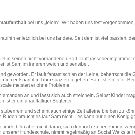
imaufenthalt
bei uns „feiern“. Wir haben uns fest vorgenommen,
hin er letztlich bei uns landete. Seit dem ist viel passiert, de
el in seinen nicht vorhandenen Bart, läuft rassebedingt immer 
bei ist Sam im Inneren weich und sensibel.
thund geworden. Er läuft fantastisch an der Leine, beherrscht d
rlich entspannt mit ihm spazieren gehen. Sam ist ein toller Be
iscafe meistert er ohne Probleme.
emanden an und lässt sich auch streicheln. Selbst Kinder mag e
st er ein unauffälliger Begleiter.
stubenrein und scheint auch einige Zeit alleine bleiben zu kö
erte Rüden braucht es laut Sam nicht – es kann nur einen König g
m hindert ihn aber nicht daran, sich dennoch zu benehmen, we
 unserer Hundeschule, nimmt regelmäßig an Social Walks teil und