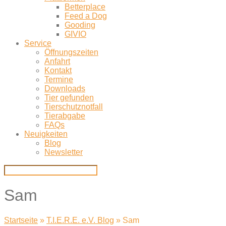
Betterplace
Feed a Dog
Gooding
GIVIO
Service
Öffnungszeiten
Anfahrt
Kontakt
Termine
Downloads
Tier gefunden
Tierschutznotfall
Tierabgabe
FAQs
Neuigkeiten
Blog
Newsletter
Sam
Startseite
»
T.I.E.R.E. e.V. Blog
»
Sam