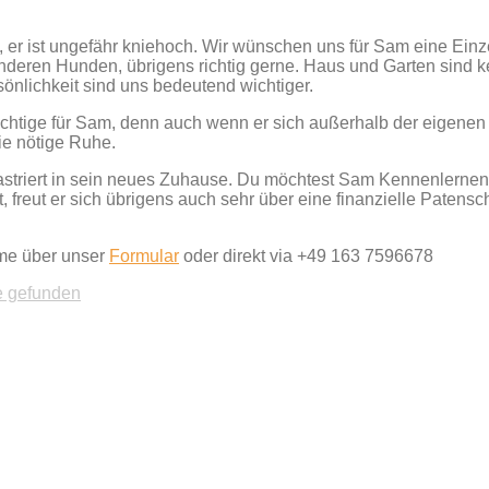
 er ist ungefähr kniehoch. Wir wünschen uns für Sam eine Einz
deren Hunden, übrigens richtig gerne. Haus und Garten sind 
nlichkeit sind uns bedeutend wichtiger.
ichtige für Sam, denn auch wenn er sich außerhalb der eigenen
ie nötige Ruhe.
 kastriert in sein neues Zuhause. Du möchtest Sam Kennenlern
freut er sich übrigens auch sehr über eine finanzielle Patensc
hme über unser
Formular
oder direkt via +49 163 7596678
 gefunden