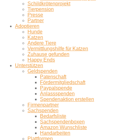
Schildkrötenprojekt
Tierpension
Presse
Partner
Adoptieren
Hunde
Katzen
Andere Tiere
Vermittlungshilfe für Katzen
Zuhause gefunden
Happy Ends
Unterstützen
Geldspenden
Patenschaft
Fördermitgliedschaft
Paypalspende
Anlassspenden
Spendenaktion erstellen
Firmenpartner
Sachspenden
Bedarfsliste
Sachspendenboxen
Amazon Wunschliste
Handarbeiten
Plattformen