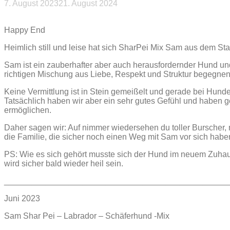
7. August 2023
21. August 2024
Beitragsnavigation
Happy End
Heimlich still und leise hat sich SharPei Mix Sam aus dem S
Sam ist ein zauberhafter aber auch herausfordernder Hund un
richtigen Mischung aus Liebe, Respekt und Struktur begegnen
Keine Vermittlung ist in Stein gemeißelt und gerade bei
Hunde
Tatsächlich haben wir aber ein sehr gutes Gefühl und haben 
ermöglichen.
Daher sagen wir: Auf nimmer wiedersehen du toller Burscher, 
die Familie, die sicher noch einen Weg mit Sam vor sich ha
PS: Wie es sich gehört musste sich der Hund im neuem Zuhause
wird sicher bald wieder heil sein.
________________________________________________
Juni 2023
Sam Shar Pei – Labrador – Schäferhund -Mix