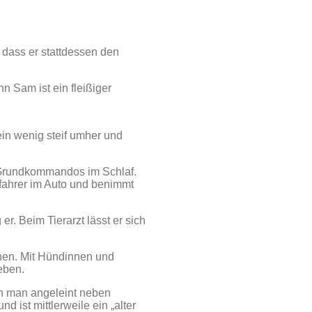
 dass er stattdessen den
nn Sam ist ein fleißiger
ein wenig steif umher und
ie Grundkommandos im Schlaf.
ifahrer im Auto und benimmt
r. Beim Tierarzt lässt er sich
nnen. Mit Hündinnen und
eben.
nn man angeleint neben
 ist mittlerweile ein „alter