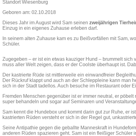
Standort Wiesenburg
Geboren am: 02.10.2018
Dieses Jahr im August wird Sam seinen
zweijährigen Tierhe
Einzug in ein eigenes Zuhause erleben darf.
In seinem alten Zuhause kam es zu Beißvorfällen mit Sam, worauf
Schüler.
Zugegeben – er ist ein etwas kauziger Hund – brummelt sich vi
muss aller Welt zeigen, dass er der Coolste überhaupt ist. Da
Der kastrierte Rüde ist mittlerweile ein einwandfreier Beglei
Der Rückruf klappt und auch an der Schleppleine kann man her
sich in der Stadt tadellos. Auch besuche im Restaurant oder E
Fremden Menschen gegenüber ist er immer neutral, er pöbelt ni
super behandeln und sogar auf Seminaren und Veranstaltungen i
Sam kennt die Hundebox und kommt darin gut zur Ruhe, er ist 
kastrierten Rüden versteht er sich in der Regel gut, unkastri
Seine Antipathie gegen die geballte Manneskraft in Hundefor
anderen Rüden spazieren geht. Sam ist ein fleißiger Schüler in