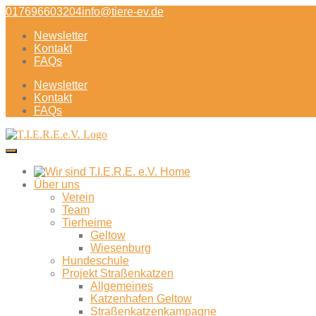
Direkt
017696603204
info@tiere-ev.de
zum
Newsletter
Inhalt
Kontakt
FAQs
Newsletter
Kontakt
FAQs
Über uns
Verein
Team
Tierheime
Geltow
Wiesenburg
Hundeschule
Projekt Straßenkatzen
Allgemeines
Katzenhafen Geltow
Straßenkatzenkampagne