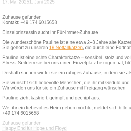
17. Mai 2025
1. Juni 2025
Beitragsnavigation
Zuhause gefunden
Kontakt: +49 174 6015658
Einzelprinzessin sucht ihr Für-immer-Zuhause
Die wunderschöne Pauline ist eine etwa 2–3 Jahre alte Katze
Sie gehört zu unseren
18 Notfallkatzen
, die durch eine Fortn
Pauline ist eine echte Charakterkatze – sensibel, stolz und vo
Stress. Seitdem sie bei uns einen Einzelplatz bezogen hat, blü
Deshalb suchen wir für sie ein ruhiges Zuhause, in dem sie al
Sie wünscht sich liebevolle Menschen, die ihr mit Geduld un
Wir würden uns für sie ein Zuhause mit Freigang wünschen.
Pauline zieht kastriert, geimpft und gechipt aus.
Wer ihr ein liebevolles Heim geben möchte, meldet sich bitte u
+49 174 6015658
Zuhause gefunden
Beitragsnavigation
Happy End für Hope und Floyd