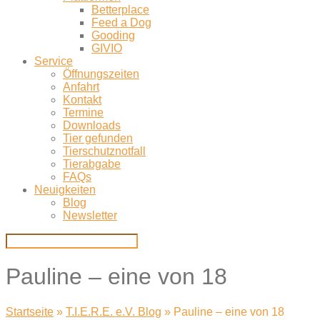
Betterplace
Feed a Dog
Gooding
GIVIO
Service
Öffnungszeiten
Anfahrt
Kontakt
Termine
Downloads
Tier gefunden
Tierschutznotfall
Tierabgabe
FAQs
Neuigkeiten
Blog
Newsletter
Pauline – eine von 18
Startseite
»
T.I.E.R.E. e.V. Blog
»
Pauline – eine von 18