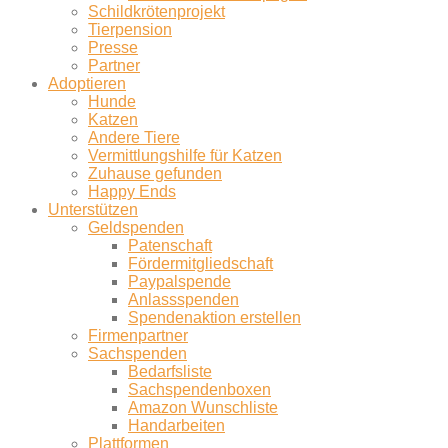
Schildkrötenprojekt
Tierpension
Presse
Partner
Adoptieren
Hunde
Katzen
Andere Tiere
Vermittlungshilfe für Katzen
Zuhause gefunden
Happy Ends
Unterstützen
Geldspenden
Patenschaft
Fördermitgliedschaft
Paypalspende
Anlassspenden
Spendenaktion erstellen
Firmenpartner
Sachspenden
Bedarfsliste
Sachspendenboxen
Amazon Wunschliste
Handarbeiten
Plattformen