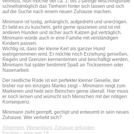
vermisst. Nun möchte der ca. 1- bis 2-jährige Mischlingsrüde
schnellstmöglich das Tierheim hinter sich lassen und sich
auf die Suche nach einem neuen Zuhause machen.
Minimann ist lustig, anhänglich, aufgedreht und unerzogen.
Er liebt es zu kuscheln, geht gerne spazieren und ist mit
anderen Hunden und sicher auch Katzen gut verträglich.
Minimann würde auch in eine Familie mit verständigen
Kindern passen.
Wichtig ist, dass der kleine Kerl als ganzer Hund
wahrgenommen wird. Er möchte noch Erziehung genießen,
Regeln und Grenzen kennenlernen und beschäftigt werden.
Minimann hat später bestimmt Spaß an Tricksereien oder
Nasenarbeit.
Der niedliche Rüde ist ein perfekter kleiner Geselle, der
bisher nur ein einziges Manko zeigt – Minimann neigt zum
Markieren und hebt sein Beinchen gerne überall. Hier muss
er noch lernen und wünscht sich Menschen mit der nötigen
Konsequenz.
Minimann zieht geimpft, gechipt und entwurmt in sein neues
Zuhause. Wer verliebt sich?
Allgemein
,
Wiesenburg
,
Zuhause gefunden
Pauline – eine von 18