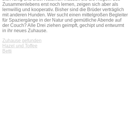
Zusammenlebens erst noch lernen, zeigen sich aber als
lernwillig und kooperativ. Bisher sind die Brüder verträglich
mit anderen Hunden. Wer sucht einen mittelgroßen Begleiter
für Spaziergänge in der Natur und gemütliche Abende auf
der Couch? Alle Drei ziehen geimpft, gechipt und entwurmt
in ihr neues Zuhause.
Zuhause gefunden
Beitragsnavigation
Hazel und Toffee
Betti