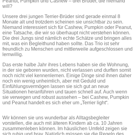
Peanut, Pumpkin und Cashew – drei Brüder, die niemand
will?
Unsere drei jungen Terrier-Brüder sind gerade einmal 8
Monate alt und trotzdem scheinen sie unsichtbar zu sein.
Niemand interessiert sich für Cashew, Pumpkin oder Peanut,
eine Tatsache, die wir so überhaupt nicht verstehen können.
Die drei Jungs sind nämlich echte Schätze und bringen alles
mit, was ein Begleithund haben sollte. Das Trio ist sehr
freundlich zu Menschen und mittlerweile aufgeschlossen und
lernwillig.
Das erste halbe Jahr ihres Lebens haben sie die Wohnung,
in der sie geboren wurden, nicht verlassen und durften somit
noch nicht viel kennenlernen. Einige Dinge sind ihnen daher
noch ein wenig unheimlich, aber mit Geduld und
Einfühlungsvermögen lassen sie sich gut an neue
Situationen heranführen und tauen schnell auf. Auch wenn
sie verwegen und robust aussehen – bei Cashew, Pumpkin
und Peanut handelt es sich eher um „Terrier light“.
Wir können sie uns wunderbar als Alltagsbegleiter
vorstellen, die auch mit älteren Kindern ab ca. 10 Jahren
zusammenleben können. Im häuslichen Umfeld zeigen sie
sich ruhig und brav. Natürlich müssen sie die Regeln des