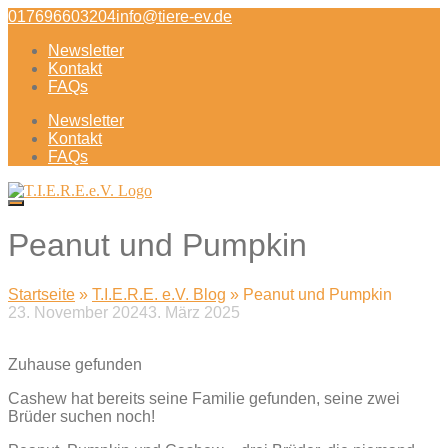
Direkt
017696603204
info@tiere-ev.de
zum
Newsletter
Inhalt
Kontakt
FAQs
Newsletter
Kontakt
FAQs
Peanut und Pumpkin
Startseite
»
T.I.E.R.E. e.V. Blog
»
Peanut und Pumpkin
23. November 2024
3. März 2025
Beitragsnavigation
Zuhause gefunden
Cashew hat bereits seine Familie gefunden, seine zwei
Brüder suchen noch!