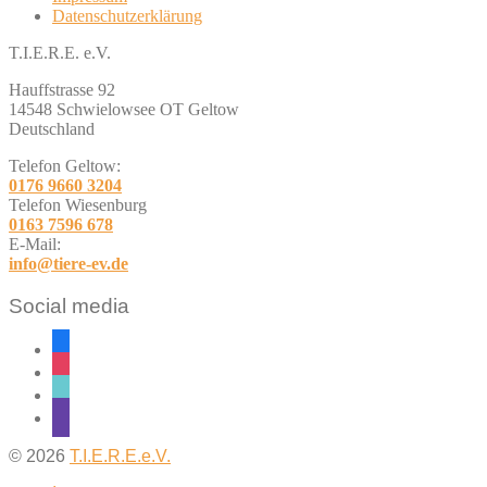
Datenschutzerklärung
T.I.E.R.E. e.V.
Hauffstrasse 92
14548 Schwielowsee OT Geltow
Deutschland
Telefon Geltow:
0176 9660 3204
Telefon Wiesenburg
0163 7596 678
E-Mail:
info@tiere-ev.de
Social media
facebook
instagram
tiktok
twitch
© 2026
T.I.E.R.E.e.V.