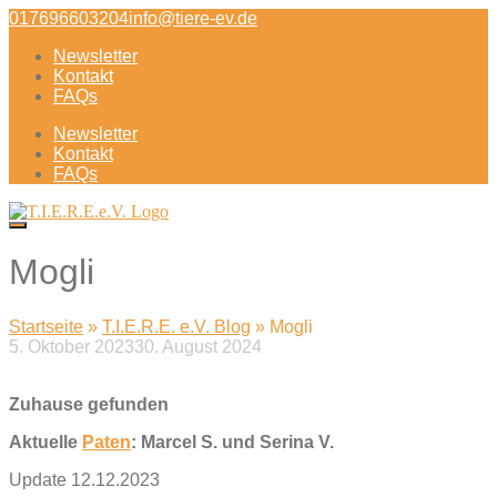
Direkt
017696603204
info@tiere-ev.de
zum
Newsletter
Inhalt
Kontakt
FAQs
Newsletter
Kontakt
FAQs
Mogli
Startseite
»
T.I.E.R.E. e.V. Blog
»
Mogli
5. Oktober 2023
30. August 2024
Beitragsnavigation
Zuhause gefunden
Aktuelle
Paten
: Marcel S. und Serina V.
Update 12.12.2023