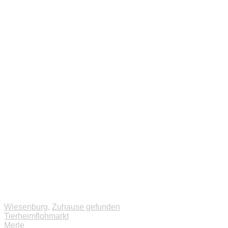
Wiesenburg
,
Zuhause gefunden
Beitragsnavigation
Tierheimflohmarkt
Merle