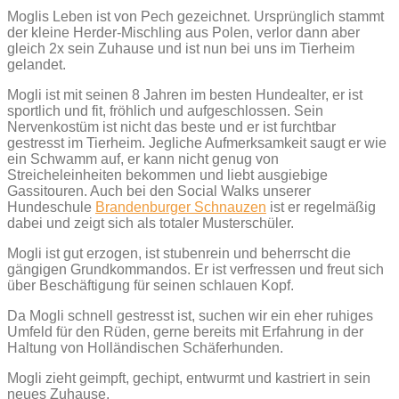
Moglis Leben ist von Pech gezeichnet. Ursprünglich stammt
der kleine Herder-Mischling aus Polen, verlor dann aber
gleich 2x sein Zuhause und ist nun bei uns im Tierheim
gelandet.
Mogli ist mit seinen 8 Jahren im besten Hundealter, er ist
sportlich und fit, fröhlich und aufgeschlossen. Sein
Nervenkostüm ist nicht das beste und er ist furchtbar
gestresst im Tierheim. Jegliche Aufmerksamkeit saugt er wie
ein Schwamm auf, er kann nicht genug von
Streicheleinheiten bekommen und liebt ausgiebige
Gassitouren. Auch bei den Social Walks unserer
Hundeschule
Brandenburger Schnauzen
ist er regelmäßig
dabei und zeigt sich als totaler Musterschüler.
Mogli ist gut erzogen, ist stubenrein und beherrscht die
gängigen Grundkommandos. Er ist verfressen und freut sich
über Beschäftigung für seinen schlauen Kopf.
Da Mogli schnell gestresst ist, suchen wir ein eher ruhiges
Umfeld für den Rüden, gerne bereits mit Erfahrung in der
Haltung von Holländischen Schäferhunden.
Mogli zieht geimpft, gechipt, entwurmt und kastriert in sein
neues Zuhause.