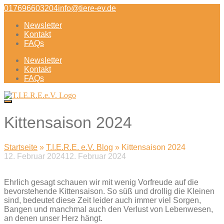
Direkt
017696603204
info@tiere-ev.de
zum
Newsletter
Inhalt
Kontakt
FAQs
Newsletter
Kontakt
FAQs
Kittensaison 2024
Startseite
»
T.I.E.R.E. e.V. Blog
»
Kittensaison 2024
12. Februar 2024
12. Februar 2024
Beitragsnavigation
Ehrlich gesagt schauen wir mit wenig Vorfreude auf die
bevorstehende Kittensaison. So süß und drollig die Kleinen
sind, bedeutet diese Zeit leider auch immer viel Sorgen,
Bangen und manchmal auch den Verlust von Lebenwesen,
an denen unser Herz hängt.