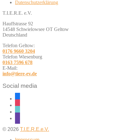
Datenschutzerklärung
T.I.E.R.E. e.V.
Hauffstrasse 92
14548 Schwielowsee OT Geltow
Deutschland
Telefon Geltow:
0176 9660 3204
Telefon Wiesenburg
0163 7596 678
E-Mail:
info@tiere-ev.de
Social media
facebook
instagram
tiktok
twitch
© 2026
T.I.E.R.E.e.V.
Impressum