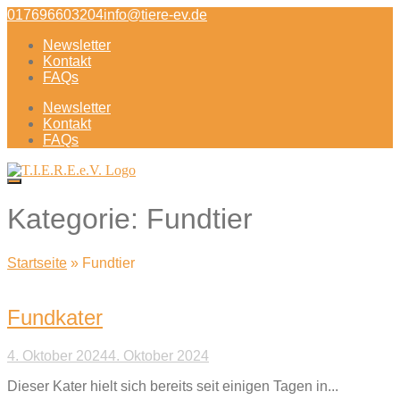
Direkt
017696603204
info@tiere-ev.de
zum
Newsletter
Inhalt
Kontakt
FAQs
Newsletter
Kontakt
FAQs
Kategorie:
Fundtier
Startseite
»
Fundtier
Fundkater
4. Oktober 2024
4. Oktober 2024
Dieser Kater hielt sich bereits seit einigen Tagen in...