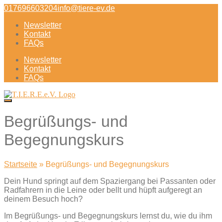
Direkt
017696603204
info@tiere-ev.de
zum
Newsletter
Inhalt
Kontakt
FAQs
Newsletter
Kontakt
FAQs
Begrüßungs- und
Begegnungskurs
Startseite
»
Begrüßungs- und Begegnungskurs
Dein Hund springt auf dem Spaziergang bei Passanten oder
Radfahrern in die Leine oder bellt und hüpft aufgeregt an
deinem Besuch hoch?
Im Begrüßungs- und Begegnungskurs lernst du, wie du ihm