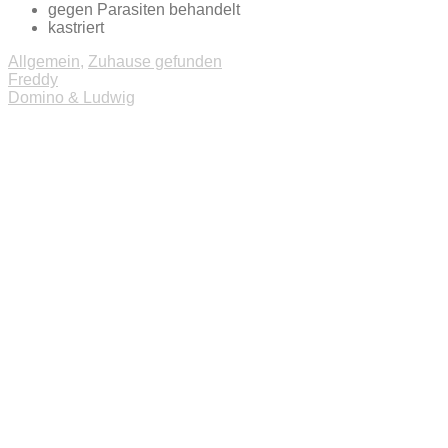
gegen Parasiten behandelt
kastriert
Allgemein
,
Zuhause gefunden
Beitragsnavigation
Freddy
Domino & Ludwig