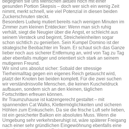
begegnen sie uns Menschen aktuell noch mit einer
gesunden Portion Skepsis – doch wer sich ein wenig Zeit
nimmt, merkt schnell, wie viel Potenzial in diesen beiden
Zuckerschnuten steckt.
Besonders Ludwig mutiert bereits nach wenigen Minuten im
Zimmer zum kleinen Entdecker: Wenn man sich ruhig
verhält, siegt die Neugier über die Angst, er schleicht aus
seinem Versteck und beginnt, Streicheleinheiten sogar
schon sichtlich zu genießen. Sein Kumpel Domino ist der
strategische Beobachter im Team. Er schaut sich das Ganze
lieber noch aus sicherer Entfernung an, wird von Tag zu Tag
aber ebenfalls mutiger und orientiert sich stark an seinem
mutigeren Freund.
Wir sind uns absolut sicher: Sobald der stressige
Tierheimalltag gegen ein eigenes Reich getauscht wird,
platzt der Knoten bei beiden komplett. Für die zwei suchen
wir verständnisvolle Menschen, die keinen Kuscheldruck
aufbauen, sondern sich an den kleinen, täglichen
Fortschritten erfreuen können.
Ihr Traumzuhause ist katzengerecht gestaltet – mit
spannenden Cat Walks, Klettermöglichkeiten und sicheren
Höhlen zum Einkuscheln. Da sie die frische Luft sehr lieben,
ist ein gesicherter Balkon ein absolutes Muss. Wenn die
Umgebung sehr verkehrsberuhigt ist, wäre späterer Freigang
nach einer sehr gründlichen Eingewöhnung ebenfalls eine