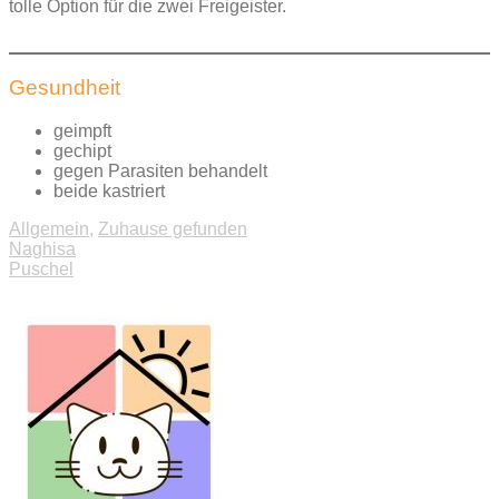
tolle Option für die zwei Freigeister.
Gesundheit
geimpft
gechipt
gegen Parasiten behandelt
beide kastriert
Allgemein
,
Zuhause gefunden
Beitragsnavigation
Naghisa
Puschel