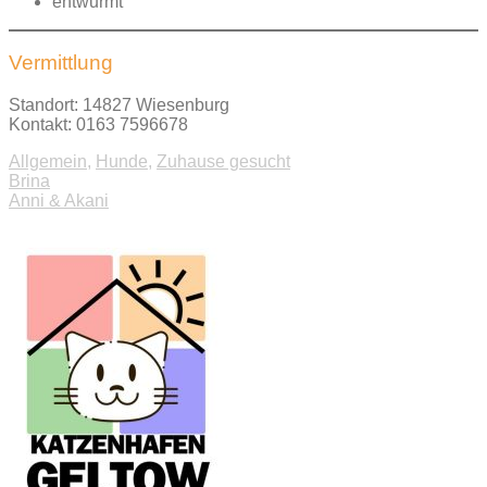
entwurmt
Vermittlung
Standort: 14827 Wiesenburg
Kontakt: 0163 7596678
Allgemein
,
Hunde
,
Zuhause gesucht
Beitragsnavigation
Brina
Anni & Akani