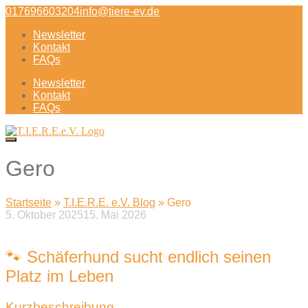
Direkt
017696603204
info@tiere-ev.de
zum
Newsletter
Inhalt
Kontakt
FAQs
Newsletter
Kontakt
FAQs
Gero
Startseite
»
T.I.E.R.E. e.V. Blog
»
Gero
5. Oktober 2025
15. Mai 2026
Beitragsnavigation
🐾 Schäferhund sucht endlich seinen
Platz im Leben
Kurzbeschreibung