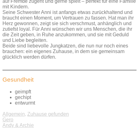
auf Fremde zugeht und gerne spielt – perfekt für eine Familie
mit Kindern.
Seine Schwester Anni ist anfangs etwas zurückhaltend und
braucht einen Moment, um Vertrauen zu fassen. Hat man ihr
Herz gewonnen, zeigt sie sich verschmust, anhänglich und
zutiefst loyal. Für Anni wünschen wir uns Menschen, die ihr
die Zeit geben, in Ruhe anzukommen, und sie mit Geduld
und Liebe begleiten.
Beide sind liebevolle Jungkatzen, die nun nur noch eines
brauchen: ein eigenes Zuhause, in dem sie gemeinsam
glücklich werden dürfen.
Gesundheit
geimpft
gechipt
entwurmt
Allgemein
,
Zuhause gefunden
Beitragsnavigation
Gero
Andy & Archie