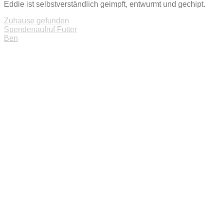
Eddie ist selbstverständlich geimpft, entwurmt und gechipt.
Zuhause gefunden
Beitragsnavigation
Spendenaufruf Futter
Ben