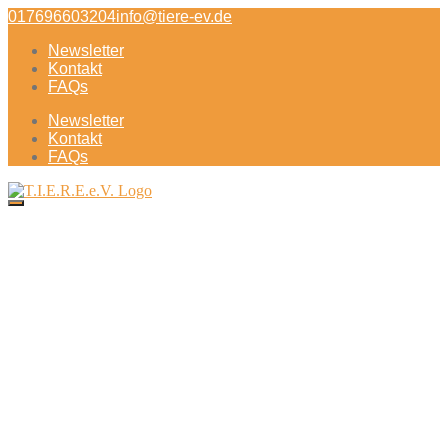
Direkt
017696603204
info@tiere-ev.de
zum
Newsletter
Inhalt
Kontakt
FAQs
Newsletter
Kontakt
FAQs