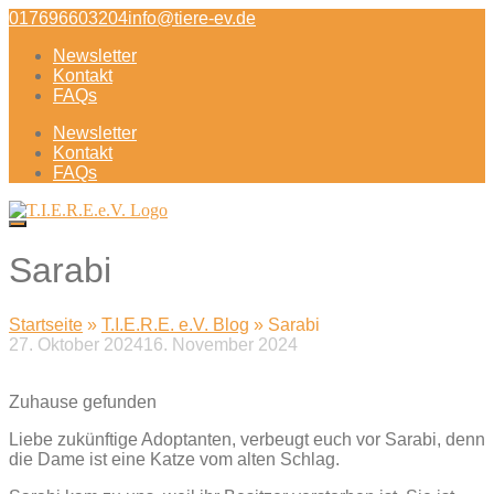
Direkt
017696603204
info@tiere-ev.de
zum
Newsletter
Inhalt
Kontakt
FAQs
Newsletter
Kontakt
FAQs
Sarabi
Startseite
»
T.I.E.R.E. e.V. Blog
»
Sarabi
27. Oktober 2024
16. November 2024
Beitragsnavigation
Zuhause gefunden
Liebe zukünftige Adoptanten, verbeugt euch vor Sarabi, denn
die Dame ist eine Katze vom alten Schlag.