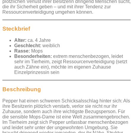
plötzlichen Verlust ihrer Besitzerin dringend Menschen sucht,
die ihr Sicherheit geben – und mit ihrer Tendenz zur
Ressourcenverteidigung umgehen können.
Steckbrief
Alter:
ca. 4 Jahre
Geschlecht:
weiblich
Rasse:
Mops
Besonderheiten:
extrem menschenbezogen, leidet
sehr im Tierheim, zeigt Ressourcenverteidigung (setzt
auch Zähne ein), möchte im eigenen Zuhause
Einzelprinzessin sein
Beschreibung
Pepper hat einen schweren Schicksalsschlag hinter sich: Als
ihre Besitzerin plötzlich verstarb, verlor sie nicht nur ihr
Zuhause, sondern auch ihre wichtigste Bezugsperson. Für
die sensible Mops-Dame ist eine Welt zusammengebrochen.
Im Tierheim zeigt sich Pepper unfassbar menschenbezogen
und leidet sehr unter der ungewohnten Umgebung. Sie
braucht dringend wieder jemanden, der ihr Nähe, Struktur