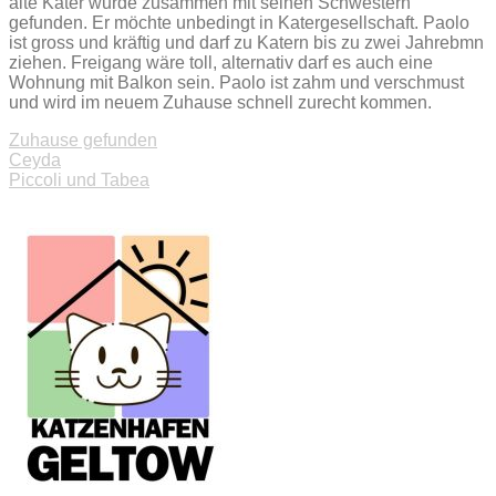
alte Kater wurde zusammen mit seinen Schwestern
gefunden. Er möchte unbedingt in Katergesellschaft. Paolo
ist gross und kräftig und darf zu Katern bis zu zwei Jahrebmn
ziehen. Freigang wäre toll, alternativ darf es auch eine
Wohnung mit Balkon sein. Paolo ist zahm und verschmust
und wird im neuem Zuhause schnell zurecht kommen.
Zuhause gefunden
Beitragsnavigation
Ceyda
Piccoli und Tabea