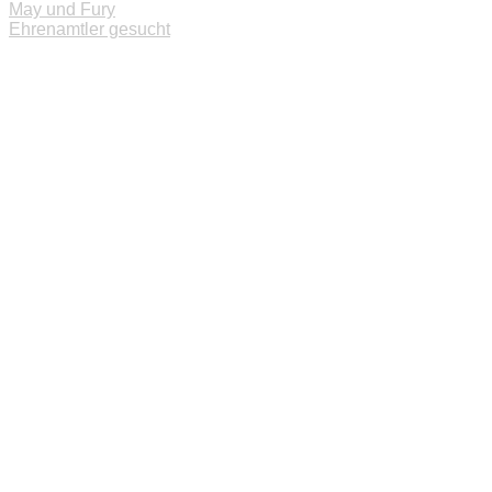
Beitragsnavigation
May und Fury
Ehrenamtler gesucht