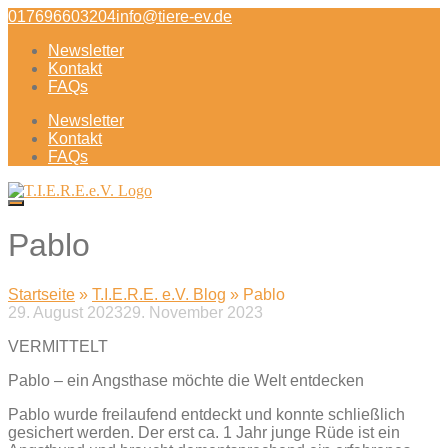
Direkt
017696603204
info@tiere-ev.de
zum
Newsletter
Inhalt
Kontakt
FAQs
Newsletter
Kontakt
FAQs
Pablo
Startseite
»
T.I.E.R.E. e.V. Blog
»
Pablo
29. August 2023
29. November 2023
Beitragsnavigation
VERMITTELT
Pablo – ein Angsthase möchte die Welt entdecken
Pablo wurde freilaufend entdeckt und konnte schließlich
gesichert werden. Der erst ca. 1 Jahr junge Rüde ist ein