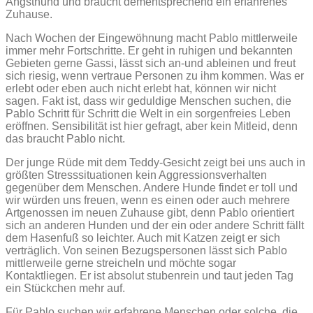
Angsthund und braucht dementsprechend ein erfahrenes
Zuhause.
Nach Wochen der Eingewöhnung macht Pablo mittlerweile
immer mehr Fortschritte. Er geht in ruhigen und bekannten
Gebieten gerne Gassi, lässt sich an-und ableinen und freut
sich riesig, wenn vertraue Personen zu ihm kommen. Was er
erlebt oder eben auch nicht erlebt hat, können wir nicht
sagen. Fakt ist, dass wir geduldige Menschen suchen, die
Pablo Schritt für Schritt die Welt in ein sorgenfreies Leben
eröffnen. Sensibilität ist hier gefragt, aber kein Mitleid, denn
das braucht Pablo nicht.
Der junge Rüde mit dem Teddy-Gesicht zeigt bei uns auch in
größten Stresssituationen kein Aggressionsverhalten
gegenüber dem Menschen. Andere Hunde findet er toll und
wir würden uns freuen, wenn es einen oder auch mehrere
Artgenossen im neuen Zuhause gibt, denn Pablo orientiert
sich an anderen Hunden und der ein oder andere Schritt fällt
dem Hasenfuß so leichter. Auch mit Katzen zeigt er sich
verträglich. Von seinen Bezugspersonen lässt sich Pablo
mittlerweile gerne streicheln und möchte sogar
Kontaktliegen. Er ist absolut stubenrein und taut jeden Tag
ein Stückchen mehr auf.
Für Pablo suchen wir erfahrene Menschen oder solche, die