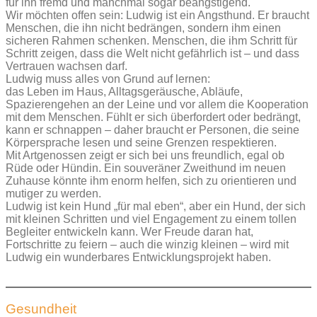
für ihn fremd und manchmal sogar beängstigend.
Wir möchten offen sein: Ludwig ist ein Angsthund. Er braucht
Menschen, die ihn nicht bedrängen, sondern ihm einen
sicheren Rahmen schenken. Menschen, die ihm Schritt für
Schritt zeigen, dass die Welt nicht gefährlich ist – und dass
Vertrauen wachsen darf.
Ludwig muss alles von Grund auf lernen:
das Leben im Haus, Alltagsgeräusche, Abläufe,
Spazierengehen an der Leine und vor allem die Kooperation
mit dem Menschen. Fühlt er sich überfordert oder bedrängt,
kann er schnappen – daher braucht er Personen, die seine
Körpersprache lesen und seine Grenzen respektieren.
Mit Artgenossen zeigt er sich bei uns freundlich, egal ob
Rüde oder Hündin. Ein souveräner Zweithund im neuen
Zuhause könnte ihm enorm helfen, sich zu orientieren und
mutiger zu werden.
Ludwig ist kein Hund „für mal eben“, aber ein Hund, der sich
mit kleinen Schritten und viel Engagement zu einem tollen
Begleiter entwickeln kann. Wer Freude daran hat,
Fortschritte zu feiern – auch die winzig kleinen – wird mit
Ludwig ein wunderbares Entwicklungsprojekt haben.
Gesundheit