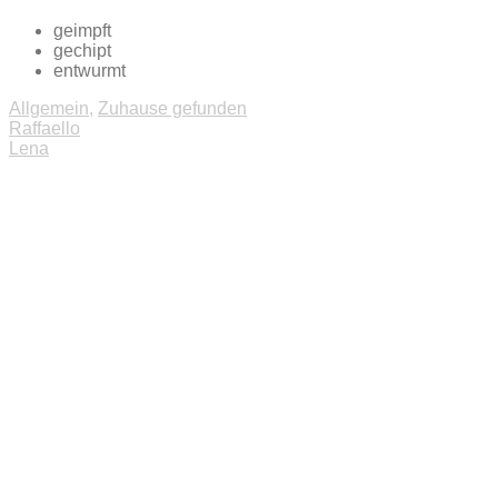
geimpft
gechipt
entwurmt
Allgemein
,
Zuhause gefunden
Beitragsnavigation
Raffaello
Lena