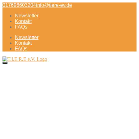
Direkt
017696603204
info@tiere-ev.de
zum
Newsletter
Inhalt
Kontakt
FAQs
Newsletter
Kontakt
FAQs