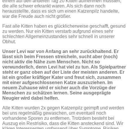
einem auf den anderen Tag 20 Kitten aufnehmen mussten,
die alle schwer erkrankt waren. Als sich dann noch
herausstellte, dass es sich um einen Katzenpilz handelte,
war die Freude auch nicht größer.
Fast alle Kitten haben es glücklicherweise geschafft, gesund
zu werden. Nur ein Kitten verstarb aufgrund eines sehr
schlechten Allgemeinzustandes sehr schnell in unserer
Obhut.
Unser Levi war von Anfang an sehr zurückhaltend. Er
lässt sich beim Fressen streicheln, sucht aber (noch)
nicht aktiv die Nähe zum Menschen. Nicht so
verwunderlich, denn Levi hat viel zu tun. Als Spielpartner
steht er ganz oben auf der Liste der meisten anderen. Er
ist ein großer kräftiger Kater und freut sich, zusammen
mit einer aufgeschlossenen Katze auszuziehen. Im
neuem Zuhause wird er sicher auch die Vorzüge der
Menschen zu schätzen lernen. Seine ausgeprägte
Neugier wird dabei helfen.
Alle Kitten wurden 2x gegen Katzenpilz geimpft und werden
bei uns regelmäßig gewaschen, um eventuell noch
vorhandene Sporen zu entfernen. Trotzdem besteht bei
Auszug ein Restrisiko, dass die Kitten ansteckend sind. Wir
klären Interessenten umfassend über Symptome, Risiken