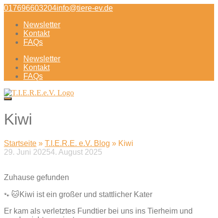
Direkt
017696603204
info@tiere-ev.de
zum
Newsletter
Inhalt
Kontakt
FAQs
Newsletter
Kontakt
FAQs
Kiwi
Startseite
»
T.I.E.R.E. e.V. Blog
»
Kiwi
29. Juni 2025
4. August 2025
Beitragsnavigation
Zuhause gefunden
🐱Kiwi ist ein großer und stattlicher Kater
🐾
Er kam als verletztes Fundtier bei uns ins Tierheim und