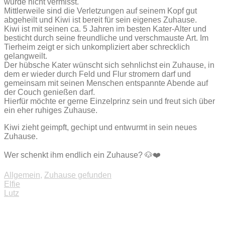
wurde nicht vermisst.
Mittlerweile sind die Verletzungen auf seinem Kopf gut
abgeheilt und Kiwi ist bereit für sein eigenes Zuhause.
Kiwi ist mit seinen ca. 5 Jahren im besten Kater-Alter und
besticht durch seine freundliche und verschmauste Art. Im
Tierheim zeigt er sich unkompliziert aber schrecklich
gelangweilt.
Der hübsche Kater wünscht sich sehnlichst ein Zuhause, in
dem er wieder durch Feld und Flur stromern darf und
gemeinsam mit seinen Menschen entspannte Abende auf
der Couch genießen darf.
Hierfür möchte er gerne Einzelprinz sein und freut sich über
ein eher ruhiges Zuhause.
Kiwi zieht geimpft, gechipt und entwurmt in sein neues
Zuhause.
Wer schenkt ihm endlich ein Zuhause? 🐶❤️
Allgemein
,
Zuhause gefunden
Beitragsnavigation
Elfie
Lutz