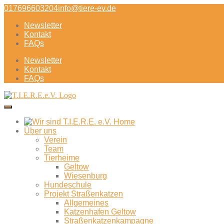
Direkt
017696603204
info@tiere-ev.de
zum
Newsletter
Inhalt
Kontakt
FAQs
Newsletter
Kontakt
FAQs
Über uns
Verein
Team
Tierheime
Geltow
Wiesenburg
Hundeschule
Projekt Straßenkatzen
Allgemeines
Katzenhafen Geltow
Straßenkatzenkampagne