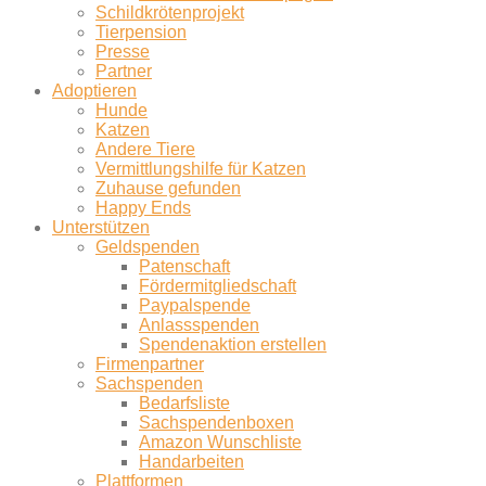
Schildkrötenprojekt
Tierpension
Presse
Partner
Adoptieren
Hunde
Katzen
Andere Tiere
Vermittlungshilfe für Katzen
Zuhause gefunden
Happy Ends
Unterstützen
Geldspenden
Patenschaft
Fördermitgliedschaft
Paypalspende
Anlassspenden
Spendenaktion erstellen
Firmenpartner
Sachspenden
Bedarfsliste
Sachspendenboxen
Amazon Wunschliste
Handarbeiten
Plattformen