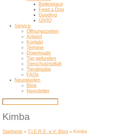
Betterplace
Feed a Dog
Gooding
GIVIO
Service
Öffnungszeiten
Anfahrt
Kontakt
Termine
Downloads
Tier gefunden
Tierschutznotfall
Tierabgabe
FAQs
Neuigkeiten
Blog
Newsletter
Kimba
Startseite
»
T.I.E.R.E. e.V. Blog
»
Kimba