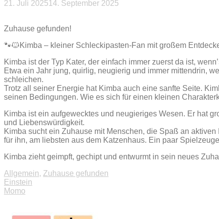
21. Juli 2025
14. September 2025
Beitragsnavigation
Zuhause gefunden!
🐾🐱Kimba – kleiner Schleckipasten-Fan mit großem Entdecke
Kimba ist der Typ Kater, der einfach immer zuerst da ist, wenn
Etwa ein Jahr jung, quirlig, neugierig und immer mittendrin,
schleichen.
Trotz all seiner Energie hat Kimba auch eine sanfte Seite. Kim
seinen Bedingungen. Wie es sich für einen kleinen Charakterk
Kimba ist ein aufgewecktes und neugieriges Wesen. Er hat g
und Liebenswürdigkeit.
Kimba sucht ein Zuhause mit Menschen, die Spaß an aktiven K
für ihn, am liebsten aus dem Katzenhaus. Ein paar Spielzeug
Kimba zieht geimpft, gechipt und entwurmt in sein neues Zuh
Allgemein
,
Zuhause gefunden
Beitragsnavigation
Einstein
Momo