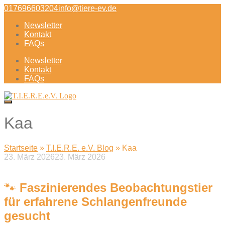
Direkt
017696603204
info@tiere-ev.de
zum
Newsletter
Inhalt
Kontakt
FAQs
Newsletter
Kontakt
FAQs
Kaa
Startseite
»
T.I.E.R.E. e.V. Blog
»
Kaa
23. März 2026
23. März 2026
Beitragsnavigation
🐾
Faszinierendes Beobachtungstier
für erfahrene Schlangenfreunde
gesucht