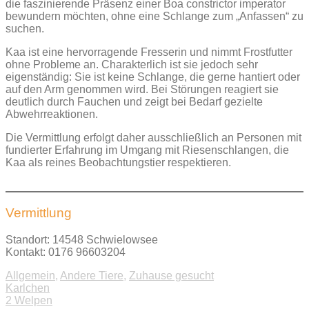
die faszinierende Präsenz einer Boa constrictor imperator
bewundern möchten, ohne eine Schlange zum „Anfassen“ zu
suchen.
Kaa ist eine hervorragende Fresserin und nimmt Frostfutter
ohne Probleme an. Charakterlich ist sie jedoch sehr
eigenständig: Sie ist keine Schlange, die gerne hantiert oder
auf den Arm genommen wird. Bei Störungen reagiert sie
deutlich durch Fauchen und zeigt bei Bedarf gezielte
Abwehrreaktionen.
Die Vermittlung erfolgt daher ausschließlich an Personen mit
fundierter Erfahrung im Umgang mit Riesenschlangen, die
Kaa als reines Beobachtungstier respektieren.
Vermittlung
Standort: 14548 Schwielowsee
Kontakt: 0176 96603204
Allgemein
,
Andere Tiere
,
Zuhause gesucht
Beitragsnavigation
Karlchen
2 Welpen