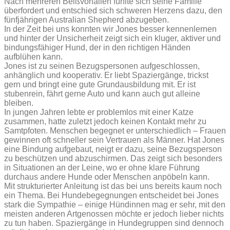
Nach mehreren Beißvorfällen fühlte sich seine Familie
überfordert und entschied sich schweren Herzens dazu, den
fünfjährigen Australian Shepherd abzugeben.
In der Zeit bei uns konnten wir Jones besser kennenlernen
und hinter der Unsicherheit zeigt sich ein kluger, aktiver und
bindungsfähiger Hund, der in den richtigen Händen
aufblühen kann.
Jones ist zu seinen Bezugspersonen aufgeschlossen,
anhänglich und kooperativ. Er liebt Spaziergänge, trickst
gern und bringt eine gute Grundausbildung mit. Er ist
stubenrein, fährt gerne Auto und kann auch gut alleine
bleiben.
In jungen Jahren lebte er problemlos mit einer Katze
zusammen, hatte zuletzt jedoch keinen Kontakt mehr zu
Samtpfoten. Menschen begegnet er unterschiedlich – Frauen
gewinnen oft schneller sein Vertrauen als Männer. Hat Jones
eine Bindung aufgebaut, neigt er dazu, seine Bezugsperson
zu beschützen und abzuschirmen. Das zeigt sich besonders
in Situationen an der Leine, wo er ohne klare Führung
durchaus andere Hunde oder Menschen anpöbeln kann.
Mit strukturierter Anleitung ist das bei uns bereits kaum noch
ein Thema. Bei Hundebegegnungen entscheidet bei Jones
stark die Sympathie – einige Hündinnen mag er sehr, mit den
meisten anderen Artgenossen möchte er jedoch lieber nichts
zu tun haben. Spaziergänge in Hundegruppen sind dennoch