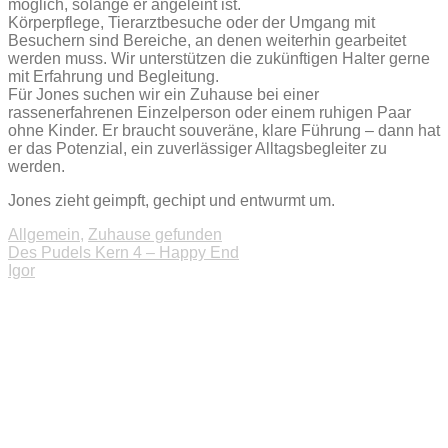
möglich, solange er angeleint ist.
Körperpflege, Tierarztbesuche oder der Umgang mit
Besuchern sind Bereiche, an denen weiterhin gearbeitet
werden muss. Wir unterstützen die zukünftigen Halter gerne
mit Erfahrung und Begleitung.
Für Jones suchen wir ein Zuhause bei einer
rassenerfahrenen Einzelperson oder einem ruhigen Paar
ohne Kinder. Er braucht souveräne, klare Führung – dann hat
er das Potenzial, ein zuverlässiger Alltagsbegleiter zu
werden.
Jones zieht geimpft, gechipt und entwurmt um.
Allgemein
,
Zuhause gefunden
Beitragsnavigation
Des Pudels Kern 4 – Happy End
Igor