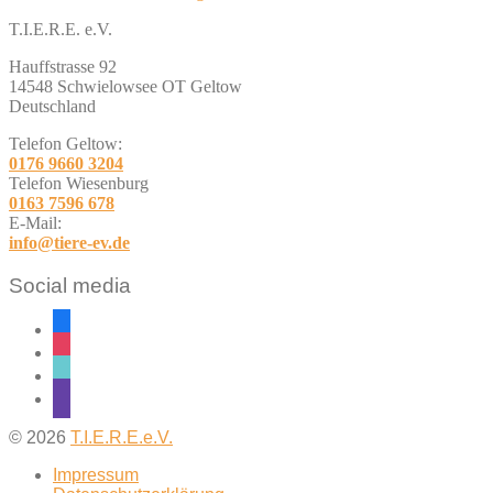
T.I.E.R.E. e.V.
Hauffstrasse 92
14548 Schwielowsee OT Geltow
Deutschland
Telefon Geltow:
0176 9660 3204
Telefon Wiesenburg
0163 7596 678
E-Mail:
info@tiere-ev.de
Social media
facebook
instagram
tiktok
twitch
© 2026
T.I.E.R.E.e.V.
Impressum