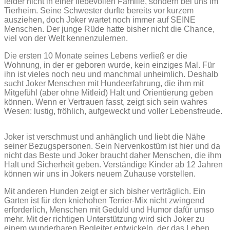
leider nicht in einer liebevollen Familie, sondern bei uns im
Tierheim. Seine Schwester durfte bereits vor kurzem
ausziehen, doch Joker wartet noch immer auf SEINE
Menschen. Der junge Rüde hatte bisher nicht die Chance,
viel von der Welt kennenzulernen.
Die ersten 10 Monate seines Lebens verließ er die
Wohnung, in der er geboren wurde, kein einziges Mal. Für
ihn ist vieles noch neu und manchmal unheimlich. Deshalb
sucht Joker Menschen mit Hundeerfahrung, die ihm mit
Mitgefühl (aber ohne Mitleid) Halt und Orientierung geben
können. Wenn er Vertrauen fasst, zeigt sich sein wahres
Wesen: lustig, fröhlich, aufgeweckt und voller Lebensfreude.
Joker ist verschmust und anhänglich und liebt die Nähe
seiner Bezugspersonen. Sein Nervenkostüm ist hier und da
nicht das Beste und Joker braucht daher Menschen, die ihm
Halt und Sicherheit geben. Verständige Kinder ab 12 Jahren
können wir uns in Jokers neuem Zuhause vorstellen.
Mit anderen Hunden zeigt er sich bisher verträglich. Ein
Garten ist für den kniehohen Terrier-Mix nicht zwingend
erforderlich, Menschen mit Geduld und Humor dafür umso
mehr. Mit der richtigen Unterstützung wird sich Joker zu
einem wunderbaren Begleiter entwickeln, der das Leben