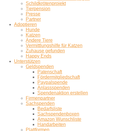
Schildkrötenprojekt
Tierpension
Presse
Partner
Adoptieren
Hunde
Katzen
Andere Tiere
Vermittlungshilfe für Katzen
Zuhause gefunden
Happy Ends
Unterstützen
Geldspenden
Patenschaft
Fördermitgliedschaft
Paypalspende
Anlassspenden
Spendenaktion erstellen
Firmenpartner
Sachspenden
Bedarfsliste
Sachspendenboxen
Amazon Wunschliste
Handarbeiten
Plattformen