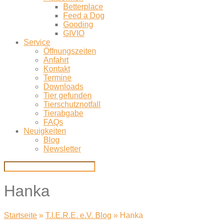
Betterplace
Feed a Dog
Gooding
GIVIO
Service
Öffnungszeiten
Anfahrt
Kontakt
Termine
Downloads
Tier gefunden
Tierschutznotfall
Tierabgabe
FAQs
Neuigkeiten
Blog
Newsletter
Hanka
Startseite
»
T.I.E.R.E. e.V. Blog
»
Hanka