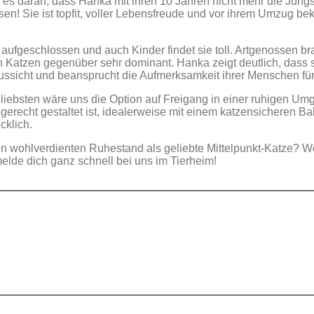
t es daran, dass Hanka mit ihren 10 Jahren nicht mehr die Jüng
en! Sie ist topfit, voller Lebensfreude und vor ihrem Umzug be
ufgeschlossen und auch Kinder findet sie toll. Artgenossen br
en Katzen gegenüber sehr dominant. Hanka zeigt deutlich, dass
 Aussicht und beansprucht die Aufmerksamkeit ihrer Menschen für
iebsten wäre uns die Option auf Freigang in einer ruhigen Umg
recht gestaltet ist, idealerweise mit einem katzensicheren Ba
cklich.
ren wohlverdienten Ruhestand als geliebte Mittelpunkt-Katze?
lde dich ganz schnell bei uns im Tierheim!