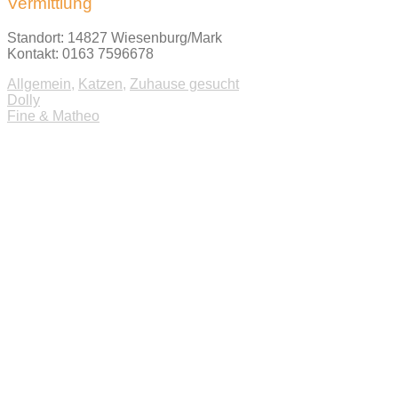
Vermittlung
Standort: 14827 Wiesenburg/Mark
Kontakt: 0163 7596678
Allgemein
,
Katzen
,
Zuhause gesucht
Beitragsnavigation
Dolly
Fine & Matheo