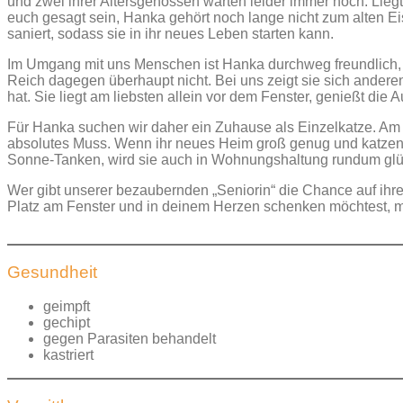
und zwei ihrer Altersgenossen warten leider immer noch. Lieg
euch gesagt sein, Hanka gehört noch lange nicht zum alten Eis
saniert, sodass sie in ihr neues Leben starten kann.
Im Umgang mit uns Menschen ist Hanka durchweg freundlich, a
Reich dagegen überhaupt nicht. Bei uns zeigt sie sich ander
hat. Sie liegt am liebsten allein vor dem Fenster, genießt die
Für Hanka suchen wir daher ein Zuhause als Einzelkatze. Am l
absolutes Muss. Wenn ihr neues Heim groß genug und katzenge
Sonne-Tanken, wird sie auch in Wohnungshaltung rundum glü
Wer gibt unserer bezaubernden „Seniorin“ die Chance auf ih
Platz am Fenster und in deinem Herzen schenken möchtest, me
Gesundheit
geimpft
gechipt
gegen Parasiten behandelt
kastriert