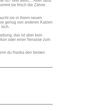
ste ist? Wer weiß… Aber lasst
kommt sie frisch die Zähne
aucht sie in ihrem neuen
 sie genug von anderen Katzen
 sich.
ebung, das ist aber kein
lkon oder einer Terrasse zum
 Wenn du Hanka den besten