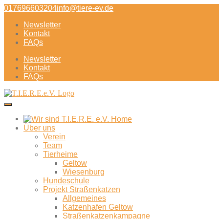
Direkt
017696603204
info@tiere-ev.de
zum
Newsletter
Inhalt
Kontakt
FAQs
Newsletter
Kontakt
FAQs
Über uns
Verein
Team
Tierheime
Geltow
Wiesenburg
Hundeschule
Projekt Straßenkatzen
Allgemeines
Katzenhafen Geltow
Straßenkatzenkampagne