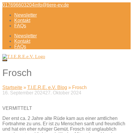
Direkt
017696603204
info@tiere-ev.de
zum
Newsletter
Inhalt
Kontakt
FAQs
Newsletter
Kontakt
FAQs
Frosch
Startseite
»
T.I.E.R.E. e.V. Blog
»
Frosch
16. September 2024
27. Oktober 2024
Beitragsnavigation
VERMITTELT
Der erst ca. 2 Jahre alte Rüde kam aus einer amtlichen
Fortnahme zu uns. Er ist zu Menschen sanft und freundlich
und hat ein eher ruhiger Gemüt. Frosch ist unglaublich