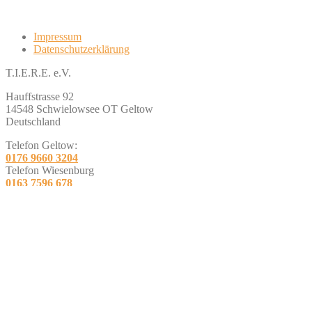
Impressum
Datenschutzerklärung
T.I.E.R.E. e.V.
Hauffstrasse 92
14548 Schwielowsee OT Geltow
Deutschland
Telefon Geltow:
0176 9660 3204
Telefon Wiesenburg
0163 7596 678
E-Mail:
info@tiere-ev.de
Social media
facebook
instagram
tiktok
twitch