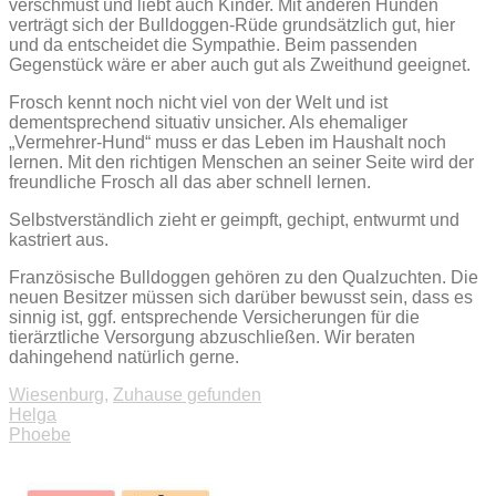
verschmust und liebt auch Kinder. Mit anderen Hunden
verträgt sich der Bulldoggen-Rüde grundsätzlich gut, hier
und da entscheidet die Sympathie. Beim passenden
Gegenstück wäre er aber auch gut als Zweithund geeignet.
Frosch kennt noch nicht viel von der Welt und ist
dementsprechend situativ unsicher. Als ehemaliger
„Vermehrer-Hund“ muss er das Leben im Haushalt noch
lernen. Mit den richtigen Menschen an seiner Seite wird der
freundliche Frosch all das aber schnell lernen.
Selbstverständlich zieht er geimpft, gechipt, entwurmt und
kastriert aus.
Französische Bulldoggen gehören zu den Qualzuchten. Die
neuen Besitzer müssen sich darüber bewusst sein, dass es
sinnig ist, ggf. entsprechende Versicherungen für die
tierärztliche Versorgung abzuschließen. Wir beraten
dahingehend natürlich gerne.
Wiesenburg
,
Zuhause gefunden
Beitragsnavigation
Helga
Phoebe