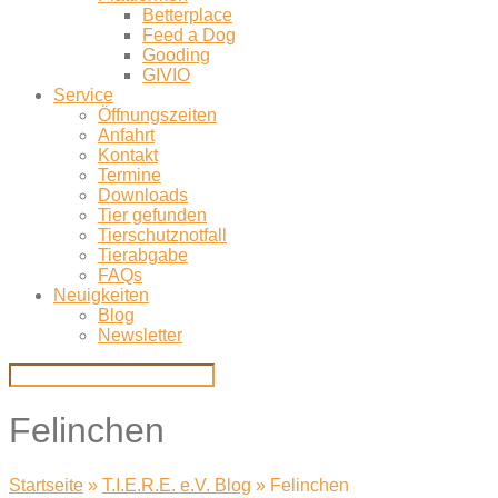
Betterplace
Feed a Dog
Gooding
GIVIO
Service
Öffnungszeiten
Anfahrt
Kontakt
Termine
Downloads
Tier gefunden
Tierschutznotfall
Tierabgabe
FAQs
Neuigkeiten
Blog
Newsletter
Felinchen
Startseite
»
T.I.E.R.E. e.V. Blog
»
Felinchen