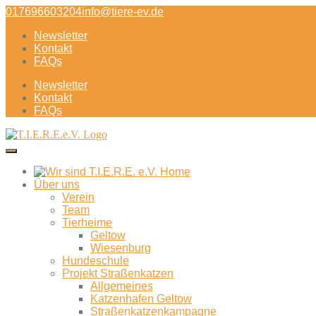
Direkt
017696603204
info@tiere-ev.de
zum
Newsletter
Inhalt
Kontakt
FAQs
Newsletter
Kontakt
FAQs
Über uns
Verein
Team
Tierheime
Geltow
Wiesenburg
Hundeschule
Projekt Straßenkatzen
Allgemeines
Katzenhafen Geltow
Straßenkatzenkampagne