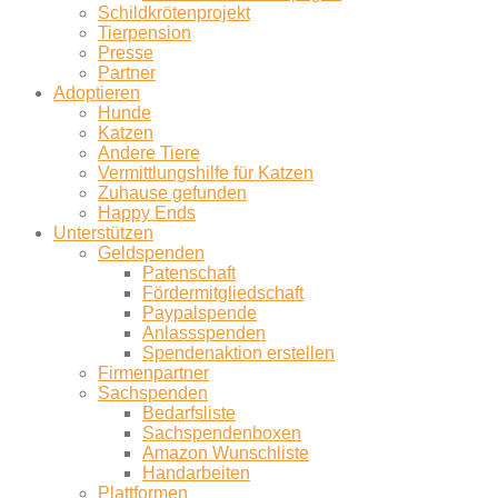
Schildkrötenprojekt
Tierpension
Presse
Partner
Adoptieren
Hunde
Katzen
Andere Tiere
Vermittlungshilfe für Katzen
Zuhause gefunden
Happy Ends
Unterstützen
Geldspenden
Patenschaft
Fördermitgliedschaft
Paypalspende
Anlassspenden
Spendenaktion erstellen
Firmenpartner
Sachspenden
Bedarfsliste
Sachspendenboxen
Amazon Wunschliste
Handarbeiten
Plattformen