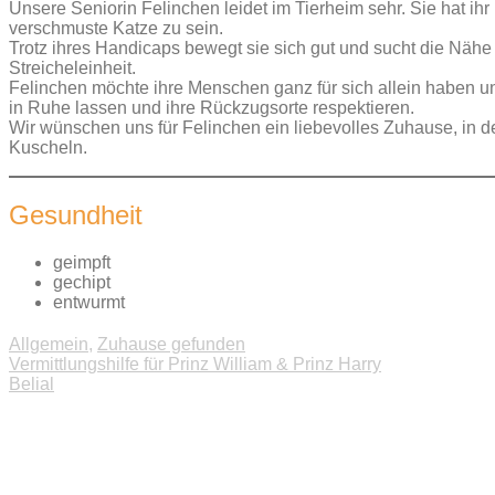
Unsere Seniorin Felinchen leidet im Tierheim sehr. Sie hat ihr
verschmuste Katze zu sein.
Trotz ihres Handicaps bewegt sie sich gut und sucht die Nähe
Streicheleinheit.
Felinchen möchte ihre Menschen ganz für sich allein haben und
in Ruhe lassen und ihre Rückzugsorte respektieren.
Wir wünschen uns für Felinchen ein liebevolles Zuhause, in 
Kuscheln.
Gesundheit
geimpft
gechipt
entwurmt
Allgemein
,
Zuhause gefunden
Beitragsnavigation
Vermittlungshilfe für Prinz William & Prinz Harry
Belial