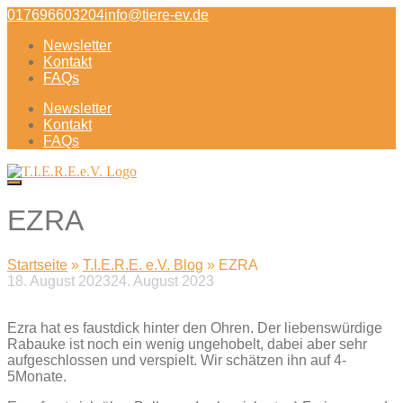
Direkt
017696603204
info@tiere-ev.de
zum
Newsletter
Inhalt
Kontakt
FAQs
Newsletter
Kontakt
FAQs
EZRA
Startseite
»
T.I.E.R.E. e.V. Blog
»
EZRA
18. August 2023
24. August 2023
Beitragsnavigation
Ezra hat es faustdick hinter den Ohren. Der liebenswürdige
Rabauke ist noch ein wenig ungehobelt, dabei aber sehr
aufgeschlossen und verspielt. Wir schätzen ihn auf 4-
5Monate.