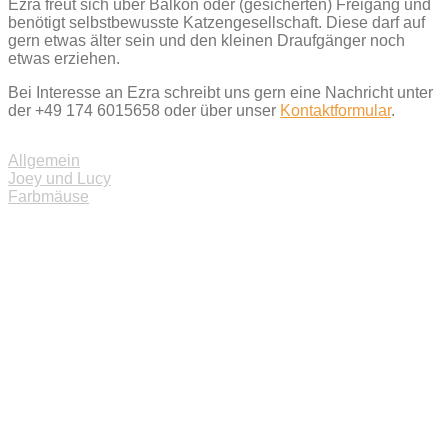
Ezra freut sich über Balkon oder (gesicherten) Freigang und
benötigt selbstbewusste Katzengesellschaft. Diese darf auf
gern etwas älter sein und den kleinen Draufgänger noch
etwas erziehen.
Bei Interesse an Ezra schreibt uns gern eine Nachricht unter
der +49 174 6015658 oder über unser
Kontaktformular
.
Allgemein
Beitragsnavigation
Joey und Lucy
Farbmäuse