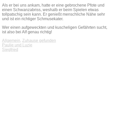
Als er bei uns ankam, hatte er eine gebrochene Pfote und
einen Schwanzabriss, weshalb er beim Spielen etwas
tollpatschig sein kann. Er genießt menschliche Nähe sehr
und ist ein richtiger Schmusekater.
Wer einen aufgeweckten und kuscheligen Gefährten sucht,
ist also bei Alf genau richtig!
Allgemein
,
Zuhause gefunden
Beitragsnavigation
Paulie und Luzie
Siegfried