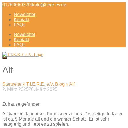
Direkt
017696603204
info@tiere-ev.de
zum
Newsletter
Inhalt
Kontakt
FAQs
Newsletter
Kontakt
FAQs
Alf
Startseite
»
T.I.E.R.E. e.V. Blog
»
Alf
2. März 2025
28. März 2025
Beitragsnavigation
Zuhause gefunden
Alf kam im Januar als Fundkater zu uns. Der getigerte Kater
ist ca. 9 Monate alt und ein wahrer Schatz. Er ist sehr
neugierig und liebt es zu spielen.