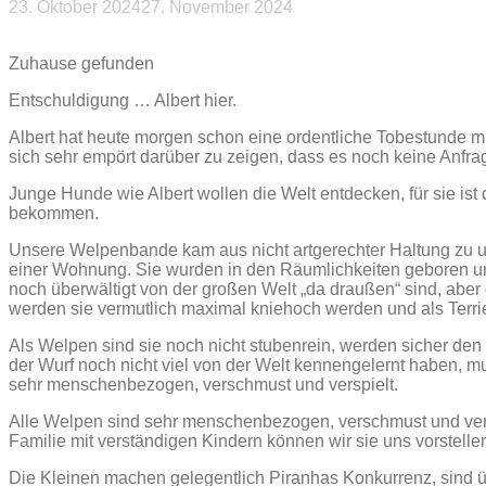
23. Oktober 2024
27. November 2024
Beitragsnavigation
Zuhause gefunden
Entschuldigung … Albert hier.
Albert hat heute morgen schon eine ordentliche Tobestunde mi
sich sehr empört darüber zu zeigen, dass es noch keine Anfrage
Junge Hunde wie Albert wollen die Welt entdecken, für sie ist d
bekommen.
Unsere Welpenbande kam aus nicht artgerechter Haltung zu un
einer Wohnung. Sie wurden in den Räumlichkeiten geboren und
noch überwältigt von der großen Welt „da draußen“ sind, aber
werden sie vermutlich maximal kniehoch werden und als Terr
Als Welpen sind sie noch nicht stubenrein, werden sicher d
der Wurf noch nicht viel von der Welt kennengelernt haben, m
sehr menschenbezogen, verschmust und verspielt.
Alle Welpen sind sehr menschenbezogen, verschmust und versp
Familie mit verständigen Kindern können wir sie uns vorstelle
Die Kleinen machen gelegentlich Piranhas Konkurrenz, sind üb