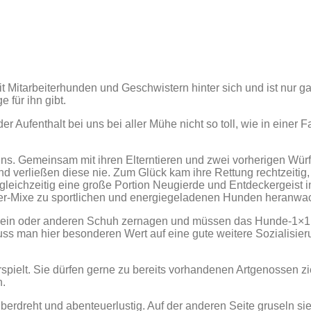
t Mitarbeiterhunden und Geschwistern hinter sich und ist nur 
 für ihn gibt.
er Aufenthalt bei uns bei aller Mühe nicht so toll, wie in einer 
s. Gemeinsam mit ihren Elterntieren und zwei vorherigen Würf
 verließen diese nie. Zum Glück kam ihre Rettung rechtzeitig,
 gleichzeitig eine große Portion Neugierde und Entdeckergeist
ier-Mixe zu sportlichen und energiegeladenen Hunden heranwa
en ein oder anderen Schuh zernagen und müssen das Hunde-1×1
uss man hier besonderen Wert auf eine gute weitere Sozialisier
ielt. Sie dürfen gerne zu bereits vorhandenen Artgenossen zi
n.
erdreht und abenteuerlustig. Auf der anderen Seite gruseln si