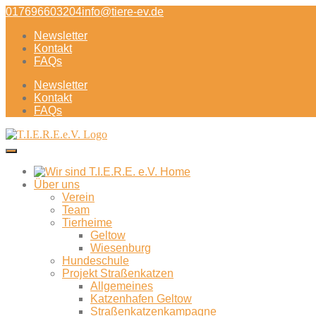
Direkt
017696603204
info@tiere-ev.de
zum
Newsletter
Inhalt
Kontakt
FAQs
Newsletter
Kontakt
FAQs
Über uns
Verein
Team
Tierheime
Geltow
Wiesenburg
Hundeschule
Projekt Straßenkatzen
Allgemeines
Katzenhafen Geltow
Straßenkatzenkampagne