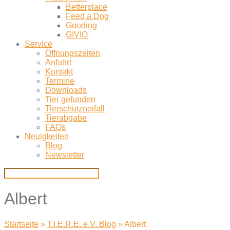
Betterplace
Feed a Dog
Gooding
GIVIO
Service
Öffnungszeiten
Anfahrt
Kontakt
Termine
Downloads
Tier gefunden
Tierschutznotfall
Tierabgabe
FAQs
Neuigkeiten
Blog
Newsletter
Albert
Startseite
»
T.I.E.R.E. e.V. Blog
»
Albert