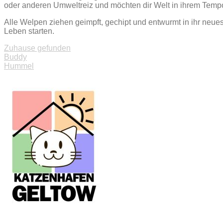
oder anderen Umweltreiz und möchten dir Welt in ihrem Temp
Alle Welpen ziehen geimpft, gechipt und entwurmt in ihr neue
Leben starten.
Zuhause gefunden
Beitragsnavigation
Buddy
Hummel