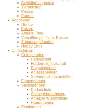
Schildkrötenprojekt
Tierpension
Presse
Partner
Adoptieren
Hunde
Katzen
Andere Tiere
Vermittlungshilfe für Katzen
Zuhause gefunden
Happy Ends
Unterstützen
Geldspenden
Patenschaft
Fördermitgliedschaft
Paypalspende
Anlassspenden
Spendenaktion erstellen
Firmenpartner
Sachspenden
Bedarfsliste
Sachspendenboxen
Amazon Wunschliste
Handarbeiten
Plattformen