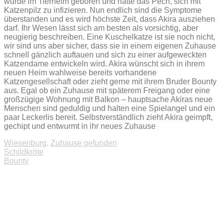
wurde im Tierheim geboren und hatte das Pech, sich mit
Katzenpilz zu infizieren. Nun endlich sind die Symptome
überstanden und es wird höchste Zeit, dass Akira ausziehen
darf. Ihr Wesen lässt sich am besten als vorsichtig, aber
neugierig beschreiben. Eine Kuschelkatze ist sie noch nicht,
wir sind uns aber sicher, dass sie in einem eigenen Zuhause
schnell gänzlich auftauen und sich zu einer aufgeweckten
Katzendame entwickeln wird. Akira wünscht sich in ihrem
neuen Heim wahlweise bereits vorhandene
Katzengesellschaft oder zieht gerne mit ihrem Bruder Bounty
aus. Egal ob ein Zuhause mit späterem Freigang oder eine
großzügige Wohnung mit Balkon – hauptsache Akiras neue
Menschen sind geduldig und halten eine Spielangel und ein
paar Leckerlis bereit. Selbstverständlich zieht Akira geimpft,
gechipt und entwurmt in ihr neues Zuhause
Wiesenburg
,
Zuhause gefunden
Beitragsnavigation
Schildkröte
Bounty